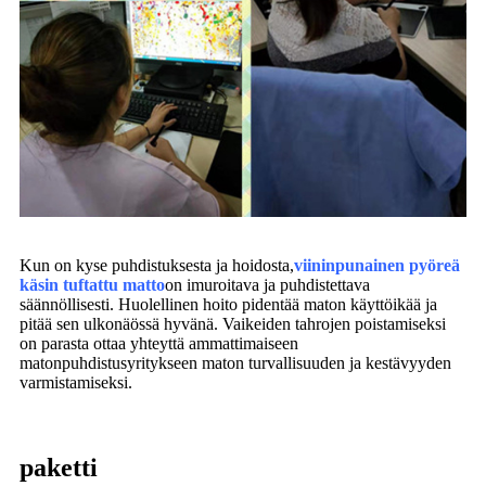
Kun on kyse puhdistuksesta ja hoidosta,
viininpunainen pyöreä
käsin tuftattu matto
on imuroitava ja puhdistettava
säännöllisesti. Huolellinen hoito pidentää maton käyttöikää ja
pitää sen ulkonäössä hyvänä. Vaikeiden tahrojen poistamiseksi
on parasta ottaa yhteyttä ammattimaiseen
matonpuhdistusyritykseen maton turvallisuuden ja kestävyyden
varmistamiseksi.
paketti