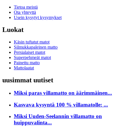
Tietoa meistä
Ota yhteyttä
Usein kysytyt kysymykset
Luokat
Käsin tuftatut matot
Silmukkapaleinen matto
Persialaiset matot
Superpehmeät matot
Painettu matto
Mattolaatat
uusimmat uutiset
Miksi paras villamatto on äärimmäinen...
Kasvava kysyntä 100 % villamatolle: ...
Miksi Uuden-Seelannin villamatto on
huippuvalinta...