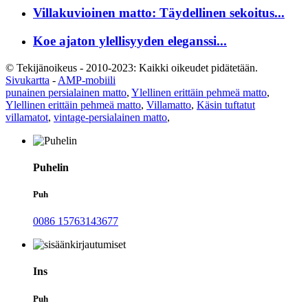
Villakuvioinen matto: Täydellinen sekoitus...
Koe ajaton ylellisyyden eleganssi...
© Tekijänoikeus - 2010-2023: Kaikki oikeudet pidätetään.
Sivukartta
-
AMP-mobiili
punainen persialainen matto
,
Ylellinen erittäin pehmeä matto
,
Ylellinen erittäin pehmeä matto
,
Villamatto
,
Käsin tuftatut
villamatot
,
vintage-persialainen matto
,
Puhelin
Puh
0086 15763143677
Ins
Puh