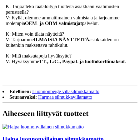
K: Tarjoatteko räätälöityjä tuotteita asiakkaan vaatimusten
perusteella?
V: Kyllä, olemme ammattimainen valmistaja ja tarjoamme
molempia
OEM- ja ODM-valmistajat
palvelut.
K: Miten voin tilata näytteitä?
V: Tarjoamme
ILMAISIA NÄYTTEITÄ
asiakkaiden on
kuitenkin maksettava rahtikulut.
K: Mitä maksutapoja hyväksytte?
V: Hyväksymme
TT-, L/C-, Paypal- ja luottokorttimaksut
.
Edellinen:
Luonnonbeige villasilmukkamatto
Seuraavaksi:
Harmaa silmukkavillamatto
Aiheeseen liittyvät tuotteet
Halpa luonnonvillainen silmukkamatto