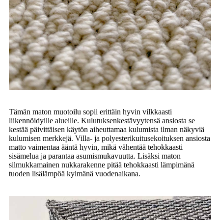
Tämän maton muotoilu sopii erittäin hyvin vilkkaasti
liikennöidyille alueille. Kulutuksenkestävyytensä ansiosta se
kestää päivittäisen käytön aiheuttamaa kulumista ilman näkyviä
kulumisen merkkejä. Villa- ja polyesterikuitusekoituksen ansiosta
matto vaimentaa ääntä hyvin, mikä vähentää tehokkaasti
sisämelua ja parantaa asumismukavuutta. Lisäksi maton
silmukkamainen nukkarakenne pitää tehokkaasti lämpimänä
tuoden lisälämpöä kylmänä vuodenaikana.