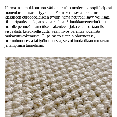
Harmaan silmukkamaton väri on erittäin moderni ja sopii helposti
monenlaisiin sisustustyyleihin. Yksinkertaisesta modernista
klassiseen eurooppalaiseen tyyliin, tämä neutraali sävy voi lisätä
tilaan ripauksen eleganssia ja rauhaa. Silmukkamenetelmä antaa
matolle pehmeän samettisen rakenteen, joka ei ainoastaan ​​lisää
visuaalista kerroksellisuutta, vaan myös parantaa todellista
mukavuuskokemusta. Olipa matto sitten olohuoneessa,
makuuhuoneessa tai työhuoneessa, se voi tuoda tilaan mukavan
ja lämpimän tunnelman.