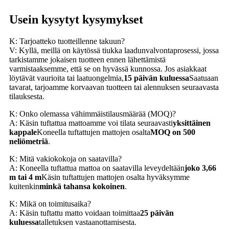
Usein kysytyt kysymykset
K: Tarjoatteko tuotteillenne takuun?
V: Kyllä, meillä on käytössä tiukka laadunvalvontaprosessi, jossa
tarkistamme jokaisen tuotteen ennen lähettämistä
varmistaaksemme, että se on hyvässä kunnossa. Jos asiakkaat
löytävät vaurioita tai laatuongelmia,
15 päivän kuluessa
Saatuaan
tavarat, tarjoamme korvaavan tuotteen tai alennuksen seuraavasta
tilauksesta.
K: Onko olemassa vähimmäistilausmäärää (MOQ)?
A: Käsin tuftattua mattoamme voi tilata seuraavasti
yksittäinen
kappale
Koneella tuftattujen mattojen osalta
MOQ on 500
neliömetriä
.
K: Mitä vakiokokoja on saatavilla?
A: Koneella tuftattua mattoa on saatavilla leveydeltään
joko 3,66
m tai 4 m
Käsin tuftattujen mattojen osalta hyväksymme
kuitenkin
minkä tahansa kokoinen
.
K: Mikä on toimitusaika?
A: Käsin tuftattu matto voidaan toimittaa
25 päivän
kuluessa
talletuksen vastaanottamisesta.