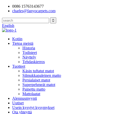
0086 15763143677
charles@fanyocarpets.com
English
Kotiin
Tietoa meistä
Historia
Todisteet
Näyttely
Tehdaskierros
Tuotteet
Käsin tuftatut matot
Silmukkapaleinen matto
Persialaiset matot
Superpehmeät matot
Painettu matto
Mattolaatat
Alennusmyynti
Uutiset
Usein kysytyt kysymykset
Ota yhteyttä