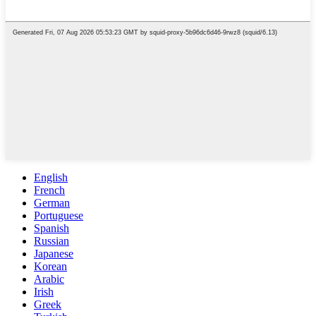
English
French
German
Portuguese
Spanish
Russian
Japanese
Korean
Arabic
Irish
Greek