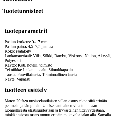
Tuotetunnisteet
tuoteparametrit
Paalun korkeus: 9–17 mm
Paalun paino: 4,5–7,5 paunaa
Koko: räätälöity
Lankamateriaali: Villa, Silkki, Bambu, Viskoosi, Nailon, Akryyli,
Polyesteri
Käyttö: Koti, hotelli, toimisto
Tekniikka: Leikattu paalu. Silmukkapaalu
Tausta: Puuvillatausta, Toiminnallinen tausta
Näyte: Vapaasti
tuotteen esittely
Maton 20 %:n uusiseelantilaisen villan osuus tekee siitä erittäin
pehmeän ja lämpimän. Uusiseelantilainen villa tunnetaan
luonnollisesta elastisuudestaan ​​ja hyvästä hengittävyydestään,
minkä ansiosta matto tuntuu erittäin mukavalta jalan alla. Samalla