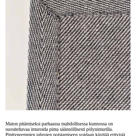
Maton pitämiseksi parhaassa mahdollisessa kunnossa on
suositeltavaa imuroida pinta säännöllisesti pölynimurilla.
Pinttyneempien tahrojen poistamiseen voidaan käyttää erityisiä