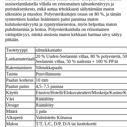
uusiseelantilaisella villalla on erinomainen tahrankestävyys ja
puristuksenkesto, mikä auttaa tehokkaasti säilyttämään maton
ulkonäön ja muodon. Polyesterikuitujen osuus on 80 %, ja tämän
synteettisen kuidun lisääminen paitsi parantaa maton
kulutuskestävyyttä ja rypistymisenestoa, myös helpottaa maton
puhdistamista ja hoitoa. Polyesterikuidulla on erinomainen
värinpitävyys, minkä ansiosta maton kirkkaan harmaa sävy säilyy
pitkään.
Tuotetyyppi
silmukkamatto
20 % Uuden-Seelannin villaa, 80 % polyesteriä, 
Lankamateriaali
Seelannin villaa, 50 % nailonia + 100 % PP:tä
Rakentaminen
Silmukkapaalu
Tausta
Puuvillatausta
Paalun korkeus
10 mm
Paalun paino
4,5–7,5 paunaa
Käyttö
Etusivu/Hotelli/Elokuvateatteri/Moskeija/Kasino/
Väri
Räätälöity
Design
Räätälöity
Määrä
1 pala
Alkuperä
Valmistettu Kiinassa
Maksu
T/T, L/C, D/P, D/A tai luottokortti