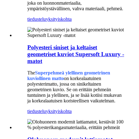
joka on luonnonmateriaalia,
ympäristöystävällinen, vahva materiaali, pehmeä.
tiedustelu
yksityiskohta
Polyesteri siniset ja keltaiset
geometriset kuviot Supersoft Luxury -
matot
The
Superpehmeä ylellinen geometrinen
kuviollinen matto
on korkealaatuinen
polyesterimatto, jossa on sinikeltainen
geometrinen kuvio. Se on erittäin pehmeän
tuntuinen ja ylellinen, ja se lisää kotiisi mukavan
ja korkealaatuisen koristeellisen vaikutelman.
tiedustelu
yksityiskohta