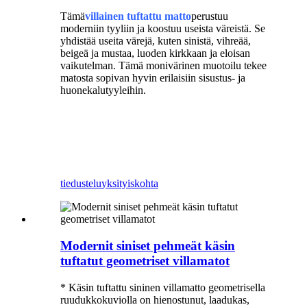
Tämä
villainen tuftattu matto
perustuu
moderniin tyyliin ja koostuu useista väreistä. Se
yhdistää useita värejä, kuten sinistä, vihreää,
beigeä ja mustaa, luoden kirkkaan ja eloisan
vaikutelman. Tämä monivärinen muotoilu tekee
matosta sopivan hyvin erilaisiin sisustus- ja
huonekalutyyleihin.
sininen tuftattu matto
villainen tuftattu matto
tiedustelu
yksityiskohta
Modernit siniset pehmeät käsin
tuftatut geometriset villamatot
* Käsin tuftattu sininen villamatto geometrisella
ruudukkokuviolla on hienostunut, laadukas,