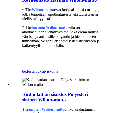
* The
Wilton-matot
ovat korkealaatuisia mattoja,
jotka tunnetaan ainutlaatuisesta tekstuuristaan ​​ja
ylellisestä tyylistään.
* The
harmaa Wilton-matto
sillä on
ainutlaatuinen viehätysvoima, joka eroaa muista
väreistä ja antaa sille elegantin ja hienostuneen
tunnelman. Se sopii erinomaisesti sisustukseen ja
kaikentyylisiin huoneisiin.
Polyesterikoristematto
tiedustelu
yksityiskohta
Kodin lattian sisustus Polyesteri
sininen Wilton-matto
The
sininen Wilton-matto
on korkealaatuinen