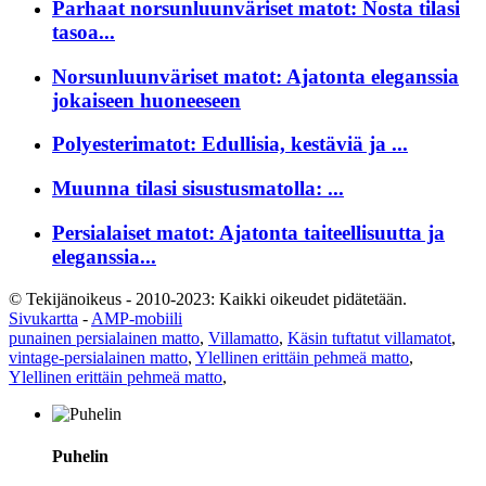
Parhaat norsunluunväriset matot: Nosta tilasi
tasoa...
Norsunluunväriset matot: Ajatonta eleganssia
jokaiseen huoneeseen
Polyesterimatot: Edullisia, kestäviä ja ...
Muunna tilasi sisustusmatolla: ...
Persialaiset matot: Ajatonta taiteellisuutta ja
eleganssia...
© Tekijänoikeus - 2010-2023: Kaikki oikeudet pidätetään.
Sivukartta
-
AMP-mobiili
punainen persialainen matto
,
Villamatto
,
Käsin tuftatut villamatot
,
vintage-persialainen matto
,
Ylellinen erittäin pehmeä matto
,
Ylellinen erittäin pehmeä matto
,
Puhelin