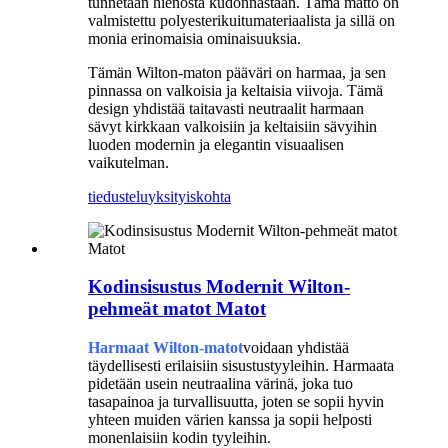
tunnetaan hienosta kudonnastaan. Tämä matto on
valmistettu polyesterikuitumateriaalista ja sillä on
monia erinomaisia ​​ominaisuuksia.
Tämän Wilton-maton pääväri on harmaa, ja sen
pinnassa on valkoisia ja keltaisia ​​viivoja. Tämä
design yhdistää taitavasti neutraalit harmaan
sävyt kirkkaan valkoisiin ja keltaisiin sävyihin
luoden modernin ja elegantin visuaalisen
vaikutelman.
tiedustelu
yksityiskohta
Kodinsisustus Modernit Wilton-
pehmeät matot Matot
Harmaat Wilton-matot
voidaan yhdistää
täydellisesti erilaisiin sisustustyyleihin. Harmaata
pidetään usein neutraalina värinä, joka tuo
tasapainoa ja turvallisuutta, joten se sopii hyvin
yhteen muiden värien kanssa ja sopii helposti
monenlaisiin kodin tyyleihin.