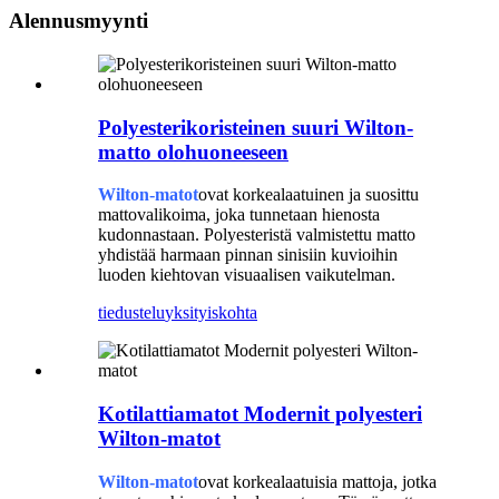
Alennusmyynti
Polyesterikoristeinen suuri Wilton-
matto olohuoneeseen
Wilton-matot
ovat korkealaatuinen ja suosittu
mattovalikoima, joka tunnetaan hienosta
kudonnastaan. Polyesteristä valmistettu matto
yhdistää harmaan pinnan sinisiin kuvioihin
luoden kiehtovan visuaalisen vaikutelman.
tiedustelu
yksityiskohta
Kotilattiamatot Modernit polyesteri
Wilton-matot
Wilton-matot
ovat korkealaatuisia mattoja, jotka