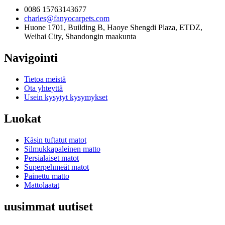
0086 15763143677
charles@fanyocarpets.com
Huone 1701, Building B, Haoye Shengdi Plaza, ETDZ,
Weihai City, Shandongin maakunta
Navigointi
Tietoa meistä
Ota yhteyttä
Usein kysytyt kysymykset
Luokat
Käsin tuftatut matot
Silmukkapaleinen matto
Persialaiset matot
Superpehmeät matot
Painettu matto
Mattolaatat
uusimmat uutiset