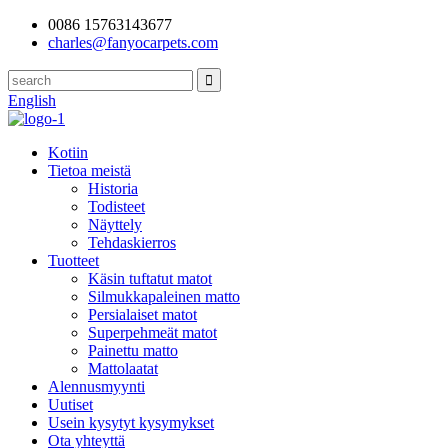
0086 15763143677
charles@fanyocarpets.com
English
Kotiin
Tietoa meistä
Historia
Todisteet
Näyttely
Tehdaskierros
Tuotteet
Käsin tuftatut matot
Silmukkapaleinen matto
Persialaiset matot
Superpehmeät matot
Painettu matto
Mattolaatat
Alennusmyynti
Uutiset
Usein kysytyt kysymykset
Ota yhteyttä