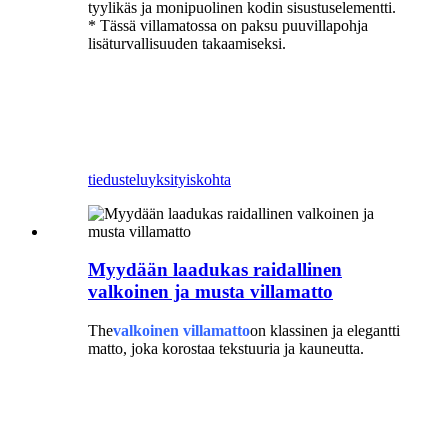
tyylikäs ja monipuolinen kodin sisustuselementti.
* Tässä villamatossa on paksu puuvillapohja
lisäturvallisuuden takaamiseksi.
käsin tuftattu geometrinen matto
moderni villamatto
tiedustelu
yksityiskohta
Myydään laadukas raidallinen
valkoinen ja musta villamatto
The
valkoinen villamatto
on klassinen ja elegantti
matto, joka korostaa tekstuuria ja kauneutta.
raidallinen villamatto
valkoinen villamatto