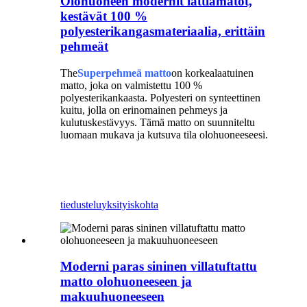
Olohuoneen modernit lattiamatot,
kestävät 100 %
polyesterikangasmateriaalia, erittäin
pehmeät
The
Superpehmeä matto
on korkealaatuinen
matto, joka on valmistettu 100 %
polyesterikankaasta. Polyesteri on synteettinen
kuitu, jolla on erinomainen pehmeys ja
kulutuskestävyys. Tämä matto on suunniteltu
luomaan mukava ja kutsuva tila olohuoneeseesi.
Moderni lattiamatto
Kestävä matto
tiedustelu
yksityiskohta
Moderni paras sininen villatuftattu
matto olohuoneeseen ja
makuuhuoneeseen