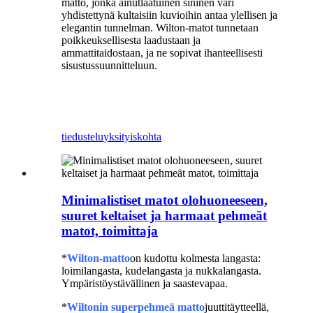
matto, jonka ainutlaatuinen sininen väri
yhdistettynä kultaisiin kuvioihin antaa ylellisen ja
elegantin tunnelman. Wilton-matot tunnetaan
poikkeuksellisesta laadustaan ​​ja
ammattitaidostaan, ja ne sopivat ihanteellisesti
sisustussuunnitteluun.
Polyesterimatto
tiedustelu
yksityiskohta
Minimalistiset matot olohuoneeseen,
suuret keltaiset ja harmaat pehmeät
matot, toimittaja
*
Wilton-matto
on kudottu kolmesta langasta:
loimilangasta, kudelangasta ja nukkalangasta.
Ympäristöystävällinen ja saastevapaa.
*
Wiltonin superpehmeä matto
juuttitäytteellä,