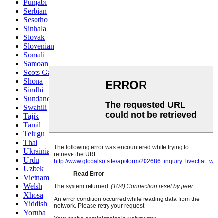
Punjabi
Serbian
Sesotho
Sinhala
Slovak
Slovenian
Somali
Samoan
Scots Gaelic
Shona
Sindhi
Sundanese
Swahili
Tajik
Tamil
Telugu
Thai
Ukrainian
Urdu
Uzbek
Vietnamese
Welsh
Xhosa
Yiddish
Yoruba