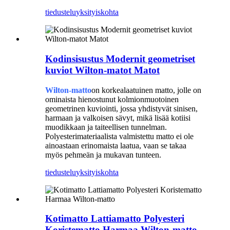
tiedustelu
yksityiskohta
Kodinsisustus Modernit geometriset
kuviot Wilton-matot Matot
Wilton-matto
on korkealaatuinen matto, jolle on
ominaista hienostunut kolmionmuotoinen
geometrinen kuviointi, jossa yhdistyvät sinisen,
harmaan ja valkoisen sävyt, mikä lisää kotiisi
muodikkaan ja taiteellisen tunnelman.
Polyesterimateriaalista valmistettu matto ei ole
ainoastaan ​​erinomaista laatua, vaan se takaa
myös pehmeän ja mukavan tunteen.
tiedustelu
yksityiskohta
Kotimatto Lattiamatto Polyesteri
Koristematto Harmaa Wilton-matto