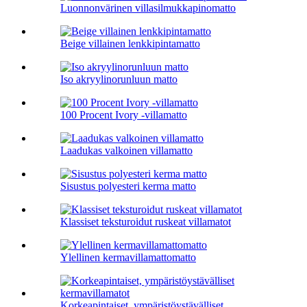
Luonnonvärinen villasilmukkapinomatto
Beige villainen lenkkipintamatto
Iso akryylinorunluun matto
100 Procent Ivory -villamatto
Laadukas valkoinen villamatto
Sisustus polyesteri kerma matto
Klassiset teksturoidut ruskeat villamatot
Ylellinen kermavillamattomatto
Korkeapintaiset, ympäristöystävälliset