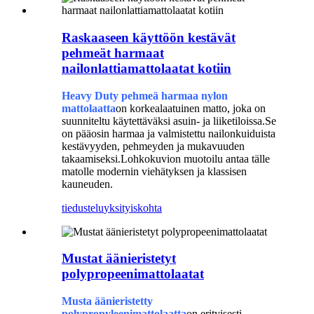
Raskaaseen käyttöön kestävät
pehmeät harmaat
nailonlattiamattolaatat kotiin
Heavy Duty pehmeä harmaa nylon
mattolaatta
on korkealaatuinen matto, joka on
suunniteltu käytettäväksi asuin- ja liiketiloissa.Se
on pääosin harmaa ja valmistettu nailonkuiduista
kestävyyden, pehmeyden ja mukavuuden
takaamiseksi.Lohkokuvion muotoilu antaa tälle
matolle modernin viehätyksen ja klassisen
kauneuden.
tiedustelu
yksityiskohta
Mustat äänieristetyt
polypropeenimattolaatat
Musta äänieristetty
polypropyleenimattolaatta
on erityisesti