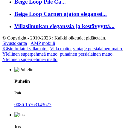
Beige Loop Pile Ca...
Beige Loop Carpen ajaton eleganssi...
Villasilmukan eleganssia ja kestävyyttä...
© Copyright - 2010-2023 : Kaikki oikeudet pidätetään.
Sivustokartta
-
AMP mobiili
Käsin tuftatut villamatot
,
Villa matto
,
vintage persialainen matto
,
Ylellinen superpehmeä matto
,
punainen persialainen matto
,
Ylellinen superpehmeä matto
,
Puhelin
Puh
0086 15763143677
Ins