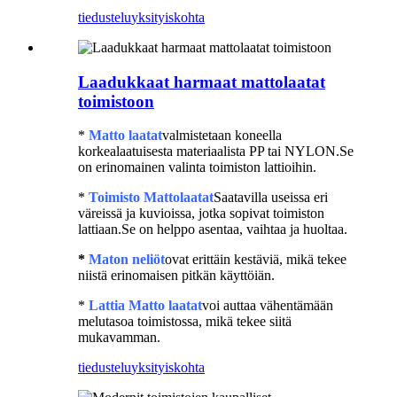
tiedustelu
yksityiskohta
Laadukkaat harmaat mattolaatat
toimistoon
*
Matto laatat
valmistetaan koneella
korkealaatuisesta materiaalista PP tai NYLON.Se
on erinomainen valinta toimiston lattioihin.
*
Toimisto Mattolaatat
Saatavilla useissa eri
väreissä ja kuvioissa, jotka sopivat toimiston
lattiaan.Se on helppo asentaa, vaihtaa ja huoltaa.
*
Maton neliöt
ovat erittäin kestäviä, mikä tekee
niistä erinomaisen pitkän käyttöiän.
*
Lattia Matto laatat
voi auttaa vähentämään
melutasoa toimistossa, mikä tekee siitä
mukavamman.
tiedustelu
yksityiskohta