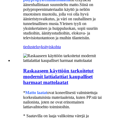
äänenhallintaan suunniteltu matto.Siinä on
polypropeenimateriaalin käyttö ja neliön
muotoinen muotoilu, jolla voi olla hyvä
äänieristysvaikutus, ja väri on rauhallinen ja
tunnelmallinen musta.Yleinen tyyli on
yksinkertainen ja huippuluokan, sopii suuriin
studioihin, äänitysstudioihin, elokuva- ja
televisiotuotantoon ja muihin tilanteisiin.
tiedustelu
yksityiskohta
Raskaaseen käyttöön tarkoitetut
modernit lattialattiat kaupalliset
harmaat mattolaatat
*
Matto laatat
ovat koneellisesti valmistettuja
korkealaatuisista materiaaleista, kuten PP:stä tai
nailonista, joten ne ovat erinomainen
lattiavaihtoehto toimistoihin.
* Saatavilla on laaja valikoima värejä ja