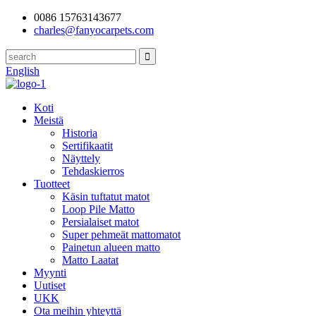
0086 15763143677
charles@fanyocarpets.com
English
Koti
Meistä
Historia
Sertifikaatit
Näyttely
Tehdaskierros
Tuotteet
Käsin tuftatut matot
Loop Pile Matto
Persialaiset matot
Super pehmeät mattomatot
Painetun alueen matto
Matto Laatat
Myynti
Uutiset
UKK
Ota meihin yhteyttä