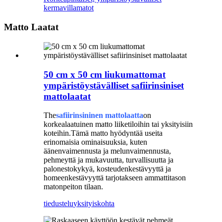
kermavillamatot
Matto Laatat
50 cm x 50 cm liukumattomat
ympäristöystävälliset safiirinsiniset
mattolaatat
The
safiirinsininen mattolaatta
on
korkealaatuinen matto liiketiloihin tai yksityisiin
koteihin.Tämä matto hyödyntää useita
erinomaisia ​​ominaisuuksia, kuten
äänenvaimennusta ja melunvaimennusta,
pehmeyttä ja mukavuutta, turvallisuutta ja
palonestokykyä, kosteudenkestävyyttä ja
homeenkestävyyttä tarjotakseen ammattitason
matonpeiton tilaan.
tiedustelu
yksityiskohta