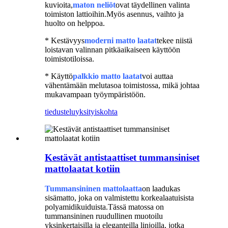
kuvioita,
maton neliöt
ovat täydellinen valinta
toimiston lattioihin.Myös asennus, vaihto ja
huolto on helppoa.
* Kestävyys
moderni
matto laatat
tekee niistä
loistavan valinnan pitkäaikaiseen käyttöön
toimistotiloissa.
* Käyttö
palkkio
matto laatat
voi auttaa
vähentämään melutasoa toimistossa, mikä johtaa
mukavampaan työympäristöön.
tiedustelu
yksityiskohta
Kestävät antistaattiset tummansiniset
mattolaatat kotiin
Tummansininen mattolaatta
on laadukas
sisämatto, joka on valmistettu korkealaatuisista
polyamidikuiduista.Tässä matossa on
tummansininen ruudullinen muotoilu
yksinkertaisilla ja eleganteilla linjoilla, jotka