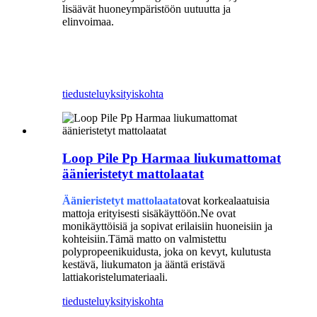
lisäävät huoneympäristöön uutuutta ja
elinvoimaa.
Mattolaatat kotiin
Antistaattinen mattolaatta
tiedustelu
yksityiskohta
Loop Pile Pp Harmaa liukumattomat
äänieristetyt mattolaatat
Äänieristetyt mattolaatat
ovat korkealaatuisia
mattoja erityisesti sisäkäyttöön.Ne ovat
monikäyttöisiä ja sopivat erilaisiin huoneisiin ja
kohteisiin.Tämä matto on valmistettu
polypropeenikuidusta, joka on kevyt, kulutusta
kestävä, liukumaton ja ääntä eristävä
lattiakoristelumateriaali.
tiedustelu
yksityiskohta