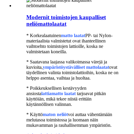
Modernit toimistojen kaupalliset
neliömattolaatat
* Korkealaatuinen
matto laatat
PP- tai Nylon-
materiaalista valmistetut ovat ihanteellinen
vaihtoehto toimistojen lattioille, koska ne
valmistetaan koneilla.
* Saatavana laajassa valikoimassa värejä ja
kuvioita,
ympäristöystävälliset mattolaatat
ovat
täydellinen valinta toimistolattioihin, koska ne on
helppo asentaa, vaihtaa ja huoltaa.
* Poikkeuksellisen kestävyyden
ansiosta
lattiamatto laatat
tarjoavat pitkän
käyttöiän, mikä tekee niistä erittäin
käytännöllisen valinnan.
* Käyttö
maton neliöt
voi auttaa vähentämään
melutasoa toimistossa ja luomaan näin
mukavamman ja rauhallisemman ympäristön.