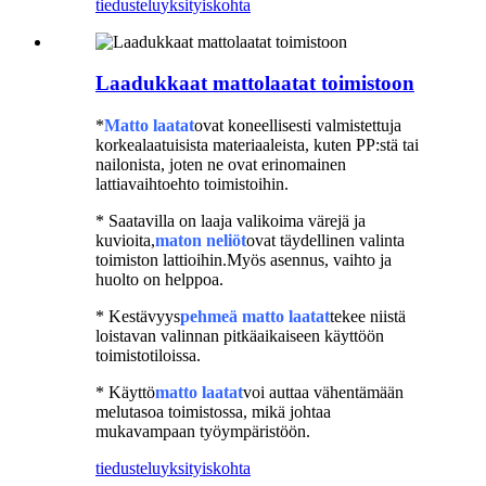
tiedustelu
yksityiskohta
Laadukkaat mattolaatat toimistoon
*
Matto laatat
ovat koneellisesti valmistettuja
korkealaatuisista materiaaleista, kuten PP:stä tai
nailonista, joten ne ovat erinomainen
lattiavaihtoehto toimistoihin.
* Saatavilla on laaja valikoima värejä ja
kuvioita,
maton neliöt
ovat täydellinen valinta
toimiston lattioihin.Myös asennus, vaihto ja
huolto on helppoa.
* Kestävyys
pehmeä
matto laatat
tekee niistä
loistavan valinnan pitkäaikaiseen käyttöön
toimistotiloissa.
* Käyttö
matto laatat
voi auttaa vähentämään
melutasoa toimistossa, mikä johtaa
mukavampaan työympäristöön.
tiedustelu
yksityiskohta