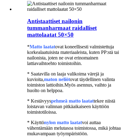
Antistaattiset nailonin
tummanharmaat raidalliset
mattolaatat 50×50
*
Matto laatat
ovat koneellisesti valmistettuja
korkealaatuisista materiaaleista, kuten PP:stä tai
nailonista, joten ne ovat erinomainen
lattiavaihtoehto toimistoihin.
* Saatavilla on laaja valikoima värejä ja
kuvioita,
maton neliöt
ovat täydellinen valinta
toimiston lattioihin.Myös asennus, vaihto ja
huolto on helppoa.
* Kestävyys
pehmeä
matto laatat
tekee niistä
loistavan valinnan pitkäaikaiseen käyttöön
toimistotiloissa.
* Käyttö
nylon
matto laatat
voi auttaa
vähentämään melutasoa toimistossa, mikä johtaa
mukavampaan työympäristöön.